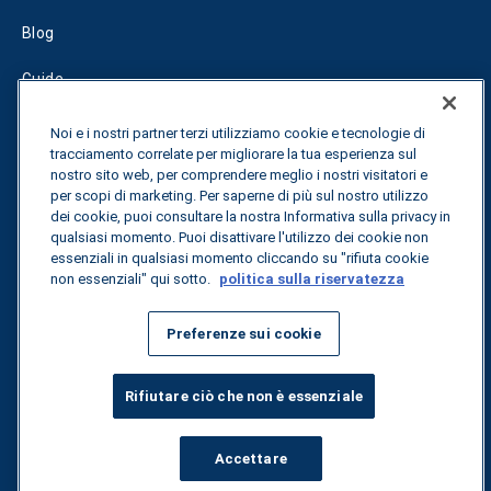
Blog
Guide
Fuel Savings Calculator
Noi e i nostri partner terzi utilizziamo cookie e tecnologie di
tracciamento correlate per migliorare la tua esperienza sul
Calcolatore di ottimizzazione dei trasporti
nostro sito web, per comprendere meglio i nostri visitatori e
per scopi di marketing. Per saperne di più sul nostro utilizzo
dei cookie, puoi consultare la nostra Informativa sulla privacy in
Tracciamento delle tariffe
qualsiasi momento. Puoi disattivare l'utilizzo dei cookie non
essenziali in qualsiasi momento cliccando su "rifiuta cookie
non essenziali" qui sotto.
politica sulla riservatezza
Contattateci
Preferenze sui cookie
Tutti i diritti riservati.
Informativa sulla privacy
Rifiutare ciò che non è essenziale
©
2026
Breakthrough
Accettare