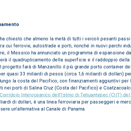
onamento
ha chiesto che almeno la metà di tutti i veicoli pesanti passi 
 tra cui ferrovie, autostrade e porti, nonché in nuovi parchi ind
, il Messico ha annunciato un programma di espansione da 3 m
rà il quadruplicamento della superficie e il raddoppio della c
Il progetto farà di Manzanillo il più grande porto container del
er quasi 33 miliardi di pesos (circa 1,6 miliardi di dollari)
lungo la costa del Pacifico, con finanziamenti aggiuntivi per
i nei porti di Salina Cruz (Costa del Pacifico) e Coatzacoa
 Corridoio Interoceanico dell'Istmo di Tehuantepec (CIIT) de
liardi di dollari, è una linea ferroviaria per passeggeri e merc
sere un'alternativa al Canale di Panama. 