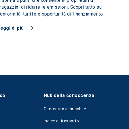
istema a punti che consente ai proprietari di
agazzini di ridurre le emissioni. Scopri tutto su
onformità, tariffe e opportunità di finanziamento.
eggi di più
sso
Hub della conoscenza
Contenuto scaricabile
Indice di trasporto