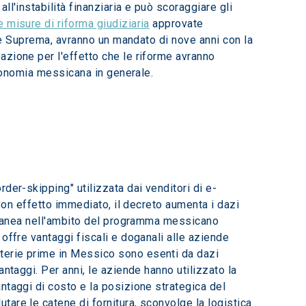
l'instabilità finanziaria e può scoraggiare gli 
e misure di riforma giudiziaria
 approvate 
rte Suprema, avranno un mandato di nove anni con la 
zione per l'effetto che le riforme avranno 
economia messicana in generale.
der-skipping" utilizzata dai venditori di e-
 Con effetto immediato, il decreto aumenta i dazi 
poranea nell'ambito del programma messicano 
offre vantaggi fiscali e doganali alle aziende 
terie prime in Messico sono esenti da dazi 
ntaggi. Per anni, le aziende hanno utilizzato la 
ntaggi di costo e la posizione strategica del 
are le catene di fornitura, sconvolge la logistica 