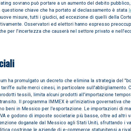
ating sovrano può portare a un aumento del debito pubblico, al
a questione chiave che ha portato al declassamento è stata 
l
nuove misure, tutti i giudici, ad eccezione di quelli della Co
cutivamente. Osservatori ed elettori hanno espresso preoccupa
e che per l'incertezza che causerà nel settore privato e nell'
iali 
um ha promulgato un decreto che elimina la strategia del "bor
tariffe sulle merci cinesi, in particolare sull'abbigliamento.
prodotti tessili, limita alcuni prodotti all'importazione tem
transito. Il programma IMMEX è un'iniziativa governativa che 
o beni in Messico per l'esportazione. Le importazioni di ma
VA e godono di imposte societarie più basse, oltre ad altri va
zione doganale dal Messico agli Stati Uniti, sfruttando i va
ca costringe le aziende di e-commerce statunitensi a rivalut