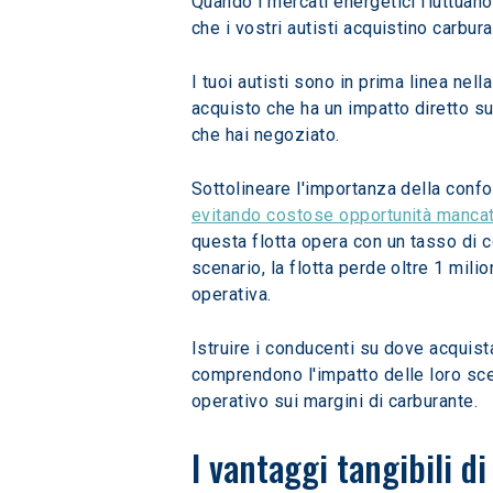
Quando i mercati energetici fluttuano,
che i vostri autisti acquistino carbu
I tuoi autisti sono in prima linea nel
acquisto che ha un impatto diretto sui
che hai negoziato.  
Sottolineare l'importanza della conf
evitando costose opportunità manca
questa flotta opera con un tasso di c
scenario, la flotta perde oltre 1 mili
operativa.  
Istruire i conducenti su dove acquist
comprendono l'impatto delle loro scel
operativo sui margini di carburante.  
I vantaggi tangibili d