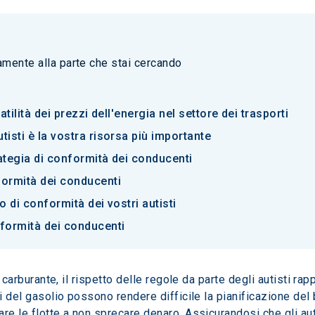
tamente alla parte che stai cercando
atilità dei prezzi dell'energia nel settore dei trasporti
tisti è la vostra risorsa più importante
trategia di conformità dei conducenti
formità dei conducenti
o di conformità dei vostri autisti
formità dei conducenti
el carburante, il rispetto delle regole da parte degli autisti r
zi del gasolio possono rendere difficile la pianificazione del
re le flotte a non sprecare denaro. Assicurandosi che gli auti