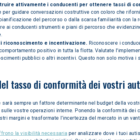
struire attivamente i conducenti per ottenere tassi di con
e per guidare conversazioni costruttive con coloro che rifor
pianificazione del percorso o dalla scarsa familiarità con la 
ire ai conducenti strumenti e piani di percorso che evidenzino
.
 riconoscimento e incentivazione. 
Riconoscere i conduce
 comportamento positivo in tutta la flotta. Valutate l'imple
oscimenti pubblici o altri incentivi. Questo non solo motiva i
el tasso di conformità dei vostri aut
te sarà sempre un fattore determinante nel budget della vostr
 sulle vostre operazioni interne. Ponendo la conformità dei co
ostri margini e trasformate l’incertezza del mercato in un van
frono la visibilità necessaria
 per analizzare dove i tuoi auti