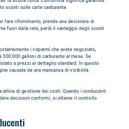
er la vostra flotta. Conformità significa garantire 
o sconti sulle carte carburante.  
per fare rifornimento, prende una decisione di 
a fuori dalla rete, perdi il vantaggio degli sconti 
costantemente i risparmi che avete negoziato, 
 500.000 galloni di carburante al mese. Se 
stato a prezzi al dettaglio standard. In questo 
rgine causata da una mancanza di visibilità 
a attiva di gestione dei costi. Quando i conducenti 
re decisioni conformi, si ottiene il controllo 
nducenti