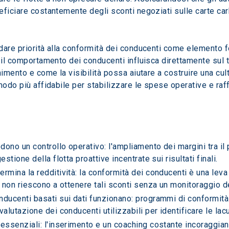
ficiare costantemente degli sconti negoziati sulle carte car
dare priorità alla conformità dei conducenti come elemento 
 il comportamento dei conducenti influisca direttamente sul tu
imento e come la visibilità possa aiutare a costruire una cultu
odo più affidabile per stabilizzare le spese operative e raffo
dono un controllo operativo: l'ampliamento dei margini tra il 
stione della flotta proattive incentrate sui risultati finali.
rmina la redditività: la conformità dei conducenti è una lev
e non riescono a ottenere tali sconti senza un monitoraggio d
nducenti basati sui dati funzionano: programmi di conformità 
valutazione dei conducenti utilizzabili per identificare le lac
essenziali: l'inserimento e un coaching costante incoraggian