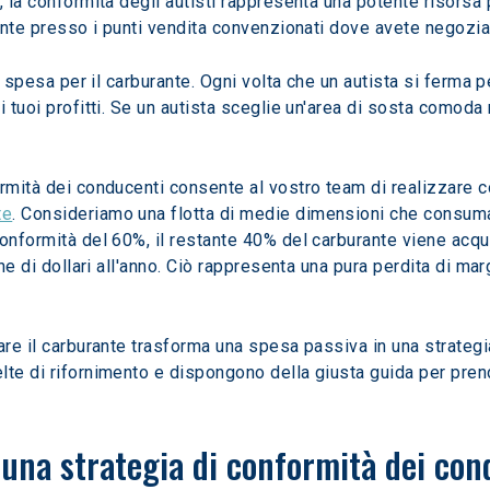
 la conformità degli autisti rappresenta una potente risorsa p
rante presso i punti vendita convenzionati dove avete negoziat
la spesa per il carburante. Ogni volta che un autista si ferma 
 tuoi profitti. Se un autista sceglie un'area di sosta comoda m
ormità dei conducenti consente al vostro team di realizzare 
te
. Consideriamo una flotta di medie dimensioni che consuma
onformità del 60%, il restante 40% del carburante viene acqui
one di dollari all'anno. Ciò rappresenta una pura perdita di ma
are il carburante trasforma una spesa passiva in una strategi
te di rifornimento e dispongono della giusta guida per prende
i una strategia di conformità dei co