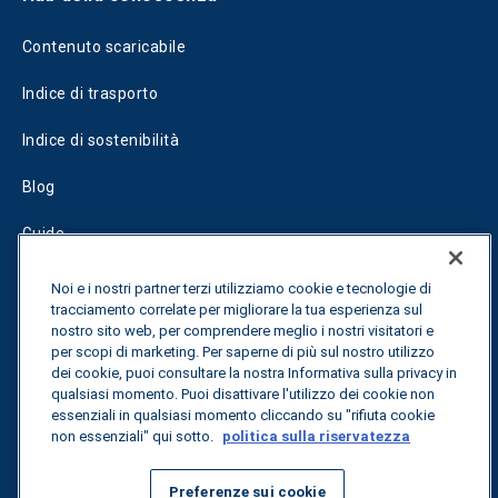
Contenuto scaricabile
Indice di trasporto
Indice di sostenibilità
Blog
Guide
Fuel Savings Calculator
Noi e i nostri partner terzi utilizziamo cookie e tecnologie di
tracciamento correlate per migliorare la tua esperienza sul
Calcolatore di ottimizzazione dei trasporti
nostro sito web, per comprendere meglio i nostri visitatori e
per scopi di marketing. Per saperne di più sul nostro utilizzo
Tracciamento delle tariffe
dei cookie, puoi consultare la nostra Informativa sulla privacy in
qualsiasi momento. Puoi disattivare l'utilizzo dei cookie non
essenziali in qualsiasi momento cliccando su "rifiuta cookie
non essenziali" qui sotto.
politica sulla riservatezza
Contattateci
Preferenze sui cookie