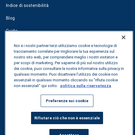
Indice di sostenibilità
Blog
Guide
Fuel Savings Calculator
Noi e i nostri partner terzi utilizziamo cookie e tecnologie di
tracciamento correlate per migliorare la tua esperienza sul
Calcolatore di ottimizzazione dei trasporti
nostro sito web, per comprendere meglio i nostri visitatori e
per scopi di marketing. Per saperne di più sul nostro utilizzo
Tracciamento delle tariffe
dei cookie, puoi consultare la nostra Informativa sulla privacy in
qualsiasi momento. Puoi disattivare l'utilizzo dei cookie non
essenziali in qualsiasi momento cliccando su "rifiuta cookie
non essenziali" qui sotto.
politica sulla riservatezza
Contattateci
Preferenze sui cookie
Tutti i diritti riservati.
Informativa sulla privacy
Rifiutare ciò che non è essenziale
©
2026
Breakthrough