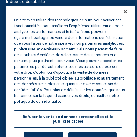
Indice de durabilité
Blogs
Ce site Web utilise des technologies de suivi pour activer ses
fonctionnalités, pour améliorer l’expérience utilisateur ou pour
Guides
analyser les performances et le trafic. Nous pouvons
également partager ou vendre des informations sur l’utilisation
Fuel Savings Calculator
que vous faites de notre site avec nos partenaires analytiques,
publicitaires et de réseaux sociaux. Cela nous permet de faire
Calculateur d'optimisation des transports
de la publicité ciblée et de sélectionner des annonces et du
contenu plus pertinents pour vous. Vous pouvez accepter les
Suivi des tarifs
paramètres par défaut, refuser tous les traceurs ou exercer
votre droit d’opt-in ou d’opt-out à la vente de données
personnelles, à la publicité ciblée, au profilage et au traitement
des données sensibles en cliquant sur « Gérer vos choix de
Contactez nous
confidentialité ». Pour plus de détails sur les données que nous
traitons et sur la façon d’exercer vos droits, consultez notre
politique de confidentialité
Tous droits réservés.
Politique de
Refuser la vente de données personnelles et la
confidentialité
publicité ciblée
©
2026
Breakthrough