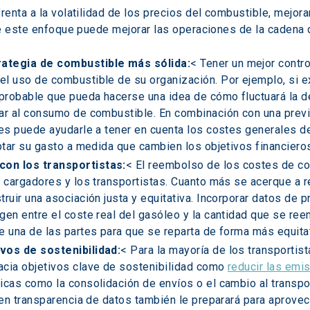
enta a la volatilidad de los precios del combustible, mejora
ue este enfoque puede mejorar las operaciones de la cadena 
rategia de combustible más sólida:
< Tener un mejor contro
el uso de combustible de su organización. Por ejemplo, si e
probable que pueda hacerse una idea de cómo fluctuará la d
tar al consumo de combustible. En combinación con una previ
nes puede ayudarle a tener en cuenta los costes generales d
aptar su gasto a medida que cambien los objetivos financieros
con los transportistas:
< El reembolso de los costes de c
s cargadores y los transportistas. Cuanto más se acerque a re
ruir una asociación justa y equitativa. Incorporar datos de p
gen entre el coste real del gasóleo y la cantidad que se reem
e una de las partes para que se reparta de forma más equitat
ivos de sostenibilidad:
< Para la mayoría de los transportis
acia objetivos clave de sostenibilidad como 
reducir las emi
icas como la consolidación de envíos o el cambio al transpo
a en transparencia de datos también le preparará para aprove