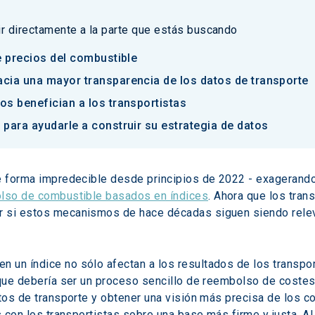
 ir directamente a la parte que estás buscando
e precios del combustible
cia una mayor transparencia de los datos de transporte
s benefician a los transportistas
para ayudarle a construir su estrategia de datos
e forma impredecible desde principios de 2022 - exagerando
olso de combustible basados en índices
. Ahora que los tran
r si estos mecanismos de hace décadas siguen siendo relev
 un índice no sólo afectan a los resultados de los transpor
o que debería ser un proceso sencillo de reembolso de coste
atos de transporte y obtener una visión más precisa de los 
es con los transportistas sobre una base más firme y justa. A