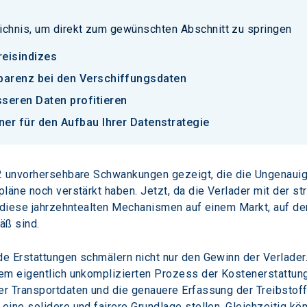
ichnis, um direkt zum gewünschten Abschnitt zu springen
reisindizes
sparenz bei den Verschiffungsdaten
seren Daten profitieren
tner für den Aufbau Ihrer Datenstrategie
2 unvorhersehbare Schwankungen gezeigt, die die Ungenauigke
läne noch verstärkt haben. Jetzt, da die Verlader mit der s
b diese jahrzehntealten Mechanismen auf einem Markt, auf de
äß sind.
 Erstattungen schmälern nicht nur den Gewinn der Verlader. 
em eigentlich unkomplizierten Prozess der Kostenerstattung 
r Transportdaten und die genauere Erfassung der Treibstoff
ine solidere und fairere Grundlage stellen. Gleichzeitig kö