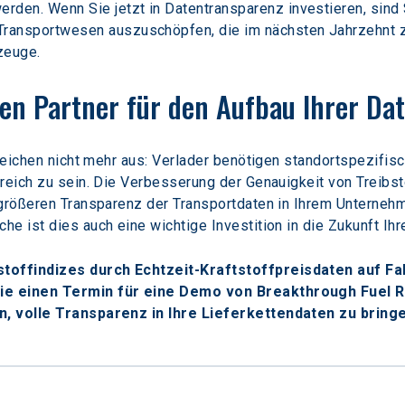
den. Wenn Sie jetzt in Datentransparenz investieren, sind S
ansportwesen auszuschöpfen, die im nächsten Jahrzehnt zu 
zeuge.
gen Partner für den Aufbau Ihrer Da
 reichen nicht mehr aus: Verlader benötigen standortspezifisc
reich zu sein. Die Verbesserung der Genauigkeit von Treibst
 größeren Transparenz der Transportdaten in Ihrem Unterne
e ist dies auch eine wichtige Investition in die Zukunft Ih
toffindizes durch Echtzeit-Kraftstoffpreisdaten auf F
Sie einen Termin für eine Demo von Breakthrough Fuel 
n, volle Transparenz in Ihre Lieferkettendaten zu bring