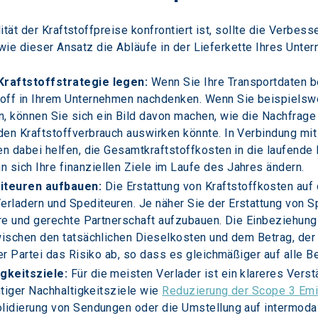
tät der Kraftstoffpreise konfrontiert ist, sollte die Verbes
 wie dieser Ansatz die Abläufe in der Lieferkette Ihres Unt
Kraftstoffstrategie legen:
 Wenn Sie Ihre Transportdaten b
off in Ihrem Unternehmen nachdenken. Wenn Sie beispielswe
, können Sie sich ein Bild davon machen, wie die Nachfra
den Kraftstoffverbrauch auswirken könnte. In Verbindung mit
en dabei helfen, die Gesamtkraftstoffkosten in die laufende
sich Ihre finanziellen Ziele im Laufe des Jahres ändern.
iteuren aufbauen:
 Die Erstattung von Kraftstoffkosten auf 
rladern und Spediteuren. Je näher Sie der Erstattung von 
aire und gerechte Partnerschaft aufzubauen. Die Einbeziehun
wischen den tatsächlichen Dieselkosten und dem Betrag, der d
er Partei das Risiko ab, so dass es gleichmäßiger auf alle Bet
gkeitsziele:
 Für die meisten Verlader ist ein klareres Vers
htiger Nachhaltigkeitsziele wie 
Reduzierung der Scope 3 Em
olidierung von Sendungen oder die Umstellung auf intermodal