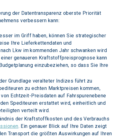
serung der Datentransparenz oberste Priorität 
ernehmens verbessern kann:
esser im Griff haben, können Sie strategischer 
ise Ihre Lieferkettendaten und 
ge nach Lkw im kommenden Jahr schwanken wird 
 einer genaueren Kraftstoffpreisprognose kann 
 Budgetplanung einzubeziehen, so dass Sie Ihre 
der Grundlage veralteter Indizes führt zu 
Spediteuren zu echten Marktpreisen kommen, 
g von Echtzeit-Preisdaten auf Fahrspurenebene 
en Spediteuren erstattet wird, einheitlich und 
eiligten verteilt wird.
tändnis der Kraftstoffkosten und des Verbrauchs 
issionen
. Ein genauer Blick auf Ihre Daten zeigt 
en Transport die größten Auswirkungen auf Ihren 