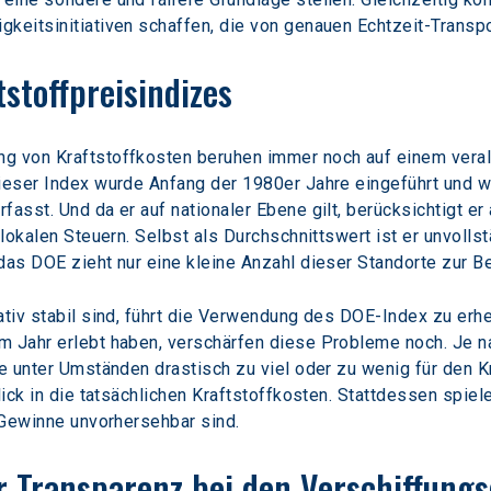
gkeitsinitiativen schaffen, die von genauen Echtzeit-Transp
stoffpreisindizes
ng von Kraftstoffkosten beruhen immer noch auf einem veral
Dieser Index wurde Anfang der 1980er Jahre eingeführt und wir
asst. Und da er auf nationaler Ebene gilt, berücksichtigt er
 lokalen Steuern. Selbst als Durchschnittswert ist er unvolls
das DOE zieht nur eine kleine Anzahl dieser Standorte zur B
ativ stabil sind, führt die Verwendung des DOE-Index zu erh
m Jahr erlebt haben, verschärfen diese Probleme noch. Je 
re unter Umständen drastisch zu viel oder zu wenig für den K
lick in die tatsächlichen Kraftstoffkosten. Stattdessen spiel
e Gewinne unvorhersehbar sind.
r Transparenz bei den Verschiffung