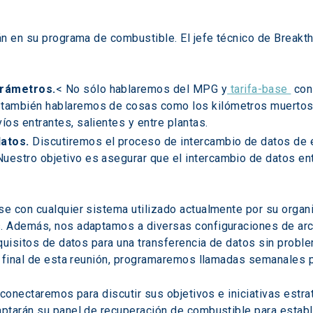
n en su programa de combustible. El jefe técnico de Breakth
arámetros.
< No sólo hablaremos del MPG y
 tarifa-base 
 con
también hablaremos de cosas como los kilómetros muertos y f
íos entrantes, salientes y entre plantas.
datos.
 Discutiremos el proceso de intercambio de datos de e
Nuestro objetivo es asegurar que el intercambio de datos en
e con cualquier sistema utilizado actualmente por su organi
. Además, nos adaptamos a diversas configuraciones de arch
quisitos de datos para una transferencia de datos sin probl
l final de esta reunión, programaremos llamadas semanales 
conectaremos para discutir sus objetivos e iniciativas estrat
ptarán su panel de recuperación de combustible para estable