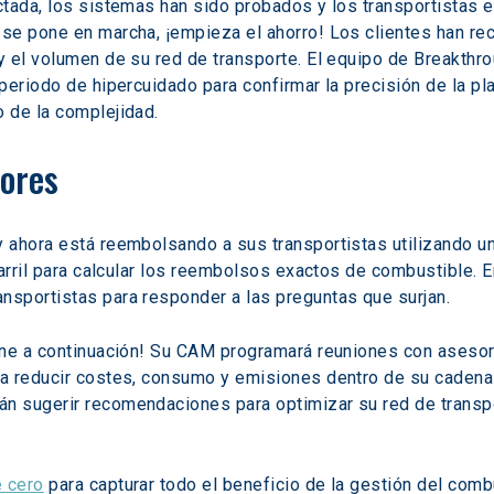
tada, los sistemas han sido probados y los transportistas es
se pone en marcha, ¡empieza el ahorro! Los clientes han re
y el volumen de su red de transporte. El equipo de Breakthr
periodo de hipercuidado para confirmar la precisión de la pl
 de la complejidad.
sores
y ahora está reembolsando a sus transportistas utilizando 
carril para calcular los reembolsos exactos de combustible. 
sportistas para responder a las preguntas que surjan.
ene a continuación! Su CAM programará reuniones con asesor
a reducir costes, consumo y emisiones dentro de su cadena d
 sugerir recomendaciones para optimizar su red de transpo
e cero
 para capturar todo el beneficio de la gestión del comb