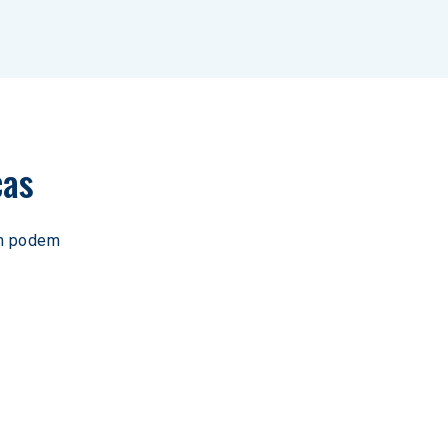
cas
gh podem 