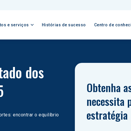
tos e serviços
Histórias de sucesso
Centro de conhec
tado dos 
Obtenha as
5
necessita p
estratégia
rtes: encontrar o equilíbrio 