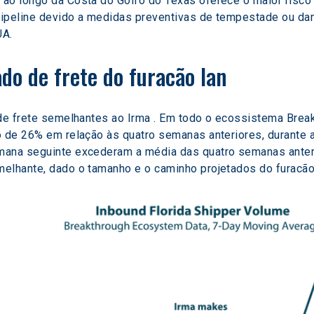
ao longo da Costa do Golfo do Texas oferece o maior risco 
Pipeline devido a medidas preventivas de tempestade ou d
UA.
do de frete do furacão Ian
 de frete semelhantes ao Irma . Em todo o ecossistema Brea
o de 26% em relação às quatro semanas anteriores, durante a
mana seguinte excederam a média das quatro semanas anter
elhante, dado o tamanho e o caminho projetados do furacão