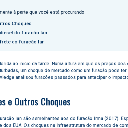
amente à parte que você está procurando
utros Choques
diesel do furacão Ian
frete do furacão Ian
Flórida ao início da tarde. Numa altura em que os preços dos
rturbadas, um choque de mercado como um furacão pode ter 
ledge analisou furacões passados para antecipar o impacto
es e Outros Choques
furacão Ian são semelhantes aos do furacão Irma (2017). E
 dos EUA. Os choques na infraestrutura do mercado de com