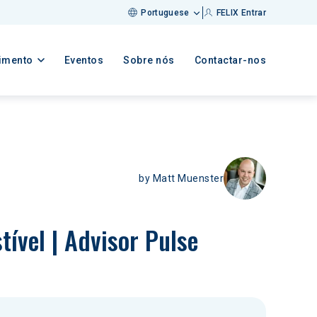
Portuguese
FELIX Entrar
imento
Eventos
Sobre nós
Contactar-nos
by
Matt Muenster
ível | Advisor Pulse