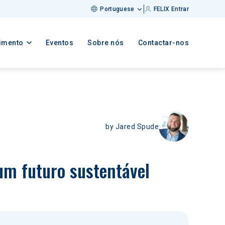
Portuguese
FELIX Entrar
imento
Eventos
Sobre nós
Contactar-nos
by
Jared Spude
um futuro sustentável