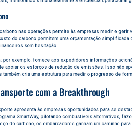
ões, melhorando simultaneamente a eficiência operacional g
bono
o carbono nas operações permite às empresas medir e gerir
usto do carbono permitem uma orçamentação simplificada d
 financeiros sem hesitação.
h: por exemplo, fornece aos expedidores informações acioná
de apoiar os esforços de redução de emissões. Isso não ap
s também cria uma estrutura para medir o progresso de forma
ransporte com a Breakthrough
sporte apresenta às empresas oportunidades para se destaca
ograma SmartWay, pilotando combustíveis alternativos, fazen
reço do carbono, os embarcadores ganham um caminho para a