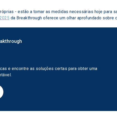
óprias - estão a tomar as medidas necessárias hoje para s
 2025
 da Breakthrough oferece um olhar aprofundado sobre 
eakthrough
e
icas e encontre as soluções certas para obter uma 
tável.