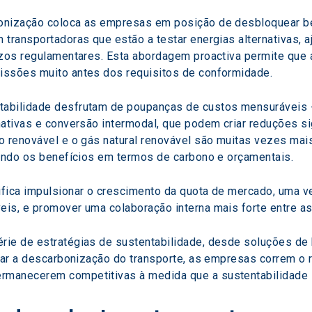
onização coloca as empresas em posição de desbloquear ben
transportadoras que estão a testar energias alternativas, a
razos regulamentares. Esta abordagem proactiva permite qu
issões muito antes dos requisitos de conformidade.
abilidade desfrutam de poupanças de custos mensuráveis -
nativas e conversão intermodal, que podem criar reduções s
o renovável e o gás natural renovável são muitas vezes mais
cando os benefícios em termos de carbono e orçamentais.
fica impulsionar o crescimento da quota de mercado, uma ve
is, e promover uma colaboração interna mais forte entre as 
ie de estratégias de sustentabilidade, desde soluções de 
rar a descarbonização do transporte, as empresas correm o r
manecerem competitivas à medida que a sustentabilidade s