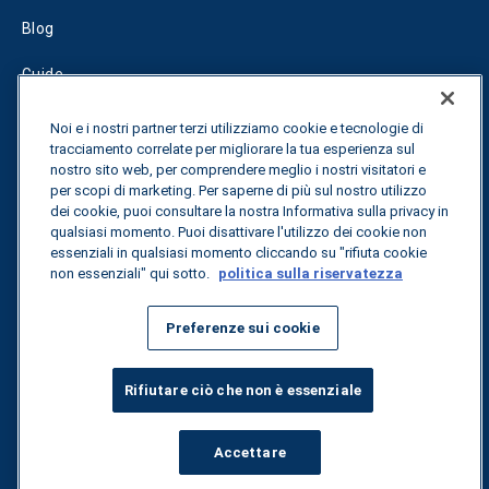
Blog
Guide
Fuel Savings Calculator
Noi e i nostri partner terzi utilizziamo cookie e tecnologie di
tracciamento correlate per migliorare la tua esperienza sul
Calcolatore di ottimizzazione dei trasporti
nostro sito web, per comprendere meglio i nostri visitatori e
per scopi di marketing. Per saperne di più sul nostro utilizzo
dei cookie, puoi consultare la nostra Informativa sulla privacy in
Tracciamento delle tariffe
qualsiasi momento. Puoi disattivare l'utilizzo dei cookie non
essenziali in qualsiasi momento cliccando su "rifiuta cookie
non essenziali" qui sotto.
politica sulla riservatezza
Contattateci
Preferenze sui cookie
Tutti i diritti riservati.
Informativa sulla privacy
Rifiutare ciò che non è essenziale
©
2026
Breakthrough
Accettare