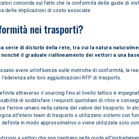
catori concorda sul fatto che la conformità delle guide di in
sa delle implicazioni di costo associate.
formità nei trasporti? 
 serie di disturbi della rete, tra cui la natura naturalm
, nonché il graduale riallineamento dei vettori a una base
sano avere un'influenza sulle metriche di conformità, la real
e l'aderenza alle loro aggiudicazioni RFP di trasporto.
definita attraverso il sourcing fino al livello tattico è impegn
sabilità di soddisfare i requisiti quotidiani di ritiro e conse
ce l'errore umano nella catena del valore del trasporto. In alcu
tegica all'intero team di trasporto o utilizzano sistemi con fun
o è definita in modo approssimativo o viene utilizzata solo c
izioni a vettori che non rientrano nella guida all'instradame