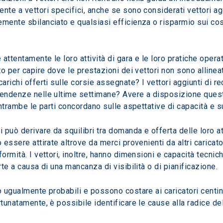
nte a vettori specifici, anche se sono considerati vettori aggi
mente sbilanciato e qualsiasi efficienza o risparmio sui costi
ttentamente le loro attività di gara e le loro pratiche operat
to per capire dove le prestazioni dei vettori non sono allineat
arichi offerti sulle corsie assegnate? I vettori aggiunti di r
tendenze nelle ultime settimane? Avere a disposizione quest
 entrambe le parti concordano sulle aspettative di capacità e s
i può derivare da squilibri tra domanda e offerta delle loro a
o essere attirate altrove da merci provenienti da altri carica
formità. I vettori, inoltre, hanno dimensioni e capacità tecn
rte a causa di una mancanza di visibilità o di pianificazione.
 ugualmente probabili e possono costare ai caricatori centinaia
rtunatamente, è possibile identificare le cause alla radice de