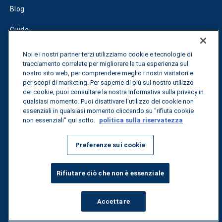
Blog
Guide
Fuel Savings Calculator
Noi e i nostri partner terzi utilizziamo cookie e tecnologie di
tracciamento correlate per migliorare la tua esperienza sul
Calcolatore di ottimizzazione dei trasporti
nostro sito web, per comprendere meglio i nostri visitatori e
per scopi di marketing. Per saperne di più sul nostro utilizzo
Tracciamento delle tariffe
dei cookie, puoi consultare la nostra Informativa sulla privacy in
qualsiasi momento. Puoi disattivare l'utilizzo dei cookie non
essenziali in qualsiasi momento cliccando su "rifiuta cookie
non essenziali" qui sotto.
politica sulla riservatezza
Contattateci
Preferenze sui cookie
Tutti i diritti riservati.
Informativa sulla privacy
Rifiutare ciò che non è essenziale
©
2026
Breakthrough
Accettare