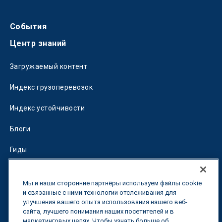
События
Центр знаний
Загружаемый контент
Индекс грузоперевозок
Индекс устойчивости
Блоги
Гиды
Fuel Savings Calculator
Мы и наши сторонние партнёры используем файлы cookie
Калькулятор оптимизации перевозок
и связанные с ними технологии отслеживания для
улучшения вашего опыта использования нашего веб-
сайта, лучшего понимания наших посетителей и в
Тарифный трекер
маркетинговых целях. Чтобы узнать больше об