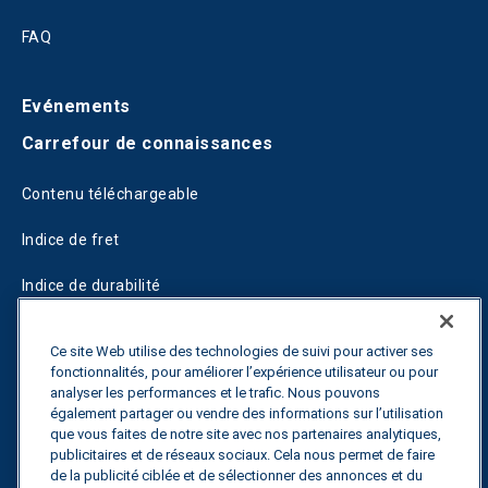
FAQ
Evénements
Carrefour de connaissances
Contenu téléchargeable
Indice de fret
Indice de durabilité
Blogs
Ce site Web utilise des technologies de suivi pour activer ses
fonctionnalités, pour améliorer l’expérience utilisateur ou pour
Guides
analyser les performances et le trafic. Nous pouvons
également partager ou vendre des informations sur l’utilisation
Fuel Savings Calculator
que vous faites de notre site avec nos partenaires analytiques,
publicitaires et de réseaux sociaux. Cela nous permet de faire
Calculateur d'optimisation des transports
de la publicité ciblée et de sélectionner des annonces et du