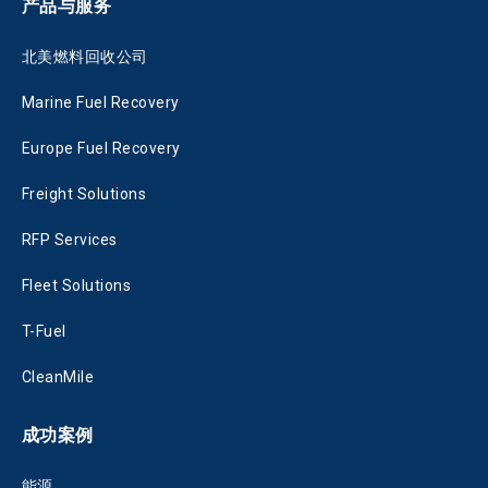
产品与服务
北美燃料回收公司
Marine Fuel Recovery
Europe Fuel Recovery
Freight Solutions
RFP Services
Fleet Solutions
T-Fuel
CleanMile
成功案例
能源