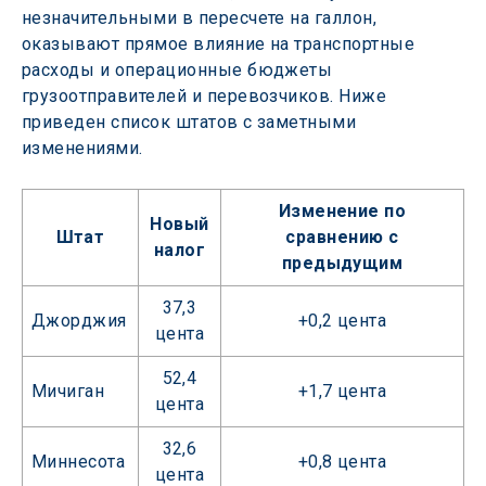
незначительными в пересчете на галлон, 
оказывают прямое влияние на транспортные 
расходы и операционные бюджеты 
грузоотправителей и перевозчиков. Ниже 
приведен список штатов с заметными 
изменениями.
Изменение по
Новый
Штат
сравнению с
налог
предыдущим
37,3
Джорджия
+0,2 цента
цента
52,4
Мичиган
+1,7 цента
цента
32,6
Миннесота
+0,8 цента
цента