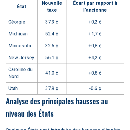
Nouvelle
Écart par rapport à
État
taxe
l'ancienne
Géorgie
37,3 ¢
+0,2 ¢
Michigan
52,4 ¢
+1,7 ¢
Minnesota
32,6 ¢
+0,8 ¢
New Jersey
56,1 ¢
+4,2 ¢
Caroline du
41,0 ¢
+0,8 ¢
Nord
Utah
37,9 ¢
-0,6 ¢
Analyse des principales hausses au 
niveau des États