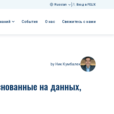
Russian
Вход в FELIX
знаний
События
О нас
Свяжитесь с нами
by
Ник Кумбалек
снованные на данных, 