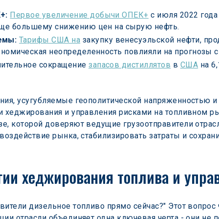
+:
Первое увеличение добычи ОПЕК+
 с июля 2022 год
еще большему снижению цен на сырую нефть.
емы:
Тарифы США на
 закупку венесуэльской нефти, пр
ономическая неопределенность повлияли на прогнозы с
чительное сокращение 
запасов дистиллятов
 в 
США
 на 6
ения, усугубляемые геополитической напряженностью 
и хеджирования и управления рисками на топливном ры
е, которой доверяют ведущие грузоотправители отрасл
 воздействие рынка, стабилизировать затраты и сохран
гии хеджирования топлива и упра
вители дизельное топливо прямо сейчас?" Этот вопрос ч
ции отрасли объединяет одна ключевая черта - они не