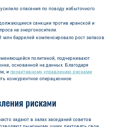
а усилило опасения по поводу избыточного 
одолжающиеся санкции против иранской и 
проса на энергоносители.
,1 млн баррелей компенсировало рост запасов 
и меняющейся политикой, подчеркивают 
нке, основанной на данных. Благодаря 
и, и 
проактивному управлению рисками
ить конкурентное операционное 
вления рисками
асто задают в залах заседаний советов 
 позволяют рыночному шуму диктовать свои 