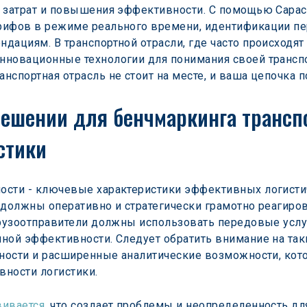
 затрат и повышения эффективности. С помощью Capac-
рифов в режиме реального времени, идентификации п
ациям. В транспортной отрасли, где часто происходят 
нновационные технологии для понимания своей транспо
спортная отрасль не стоит на месте, и ваша цепочка п
решении для бенчмаркинга трансп
стики
ости - ключевые характеристики эффективных логистич
 должны оперативно и стратегически грамотно реагиро
грузоотправители должны использовать передовые услу
ной эффективности. Следует обратить внимание на так
тности и расширенные аналитические возможности, кот
ности логистики.
вивается
, что создает проблемы и неопределенность дл