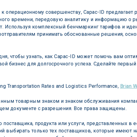
 к операционному совершенству, Capac-ID предлагает
ного времени, передовую аналитику и информацию о р
т. Используя комплексный бенчмаркинг тарифов и ид
узоотправителям принимать обоснованные решения, осн
одня, чтобы узнать, как Capac-ID может помочь вам опт
вой бизнес для долгосрочного успеха. Сделайте первы
ing Transportation Rates and Logistics Performance, 
Brian W
нным товарным знаком и знаком обслуживания компании 
щем документе с разрешения. Все права защищены.
о поставщика, продукта или услуги, представленных в е
ий выбирать только тех поставщиков, которые имеют н