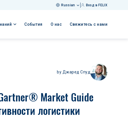
Russian
Вход в FELIX
знаний
События
О нас
Свяжитесь с нами
by
Джаред Спуд
Gartner® Market Guide 
тивности логистики