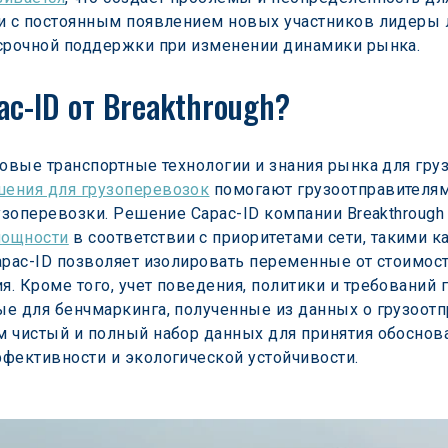
и с постоянным появлением новых участников лидеры 
осрочной поддержки при изменении динамики рынка.
c-ID от Breakthrough?
довые транспортные технологии и знания рынка для гр
ения для грузоперевозок
 помогают грузоотправителя
рузоперевозки. Решение Capac-ID компании Breakthroug
мощности
 в соответствии с приоритетами сети, такими к
apac-ID позволяет изолировать переменные от стоимос
. Кроме того, учет поведения, политики и требований 
е для бенчмаркинга, полученные из данных о грузоотпра
 чистый и полный набор данных для принятия обоснов
фективности и экологической устойчивости.