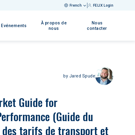
French
FELIX Login
À propos de
Nous
Evénements
nous
contacter
by
Jared Spude
ket Guide for 
Performance (Guide du 
des tarifs de transport et 