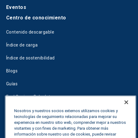
Eventos
Centro de conocimiento
Contenido descargable
Índice de carga
Índice de sostenibilidad
Blogs
Guías
Fuel Savings Calculator
Calculadora de optimización del transporte
Nosotros y nuestros socios externos utilizamos cookies y
tecnologías de seguimiento relacionadas para mejorar su
Tariff Tracker
experiencia en nuestro sitio web, comprender mejor a nuestros
visitantes y con fines de marketing. Para obtener más
información sobre nuestro uso de cookies, puede revisar