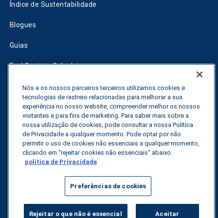
Índice de Sustentabilidade
Blogues
Guias
Fuel Savings Calculator
Calculadora de otimização do transporte
Nós e os nossos parceiros terceiros utilizamos cookies e
tecnologias de rastreio relacionadas para melhorar a sua
Rastreador de tarifas
experiência no nosso website, compreender melhor os nossos
visitantes e para fins de marketing. Para saber mais sobre a
nossa utilização de cookies, pode consultar a nossa Política
de Privacidade a qualquer momento. Pode optar por não
Contactar-nos
permitir o uso de cookies não essenciais a qualquer momento,
clicando em "rejeitar cookies não essenciais" abaixo.
política de Privacidade
Todos os direitos reservados.
Política de privacidade
Preferências de cookies
©
2026
Breakthrough
Rejeitar o que não é essencial
Aceitar