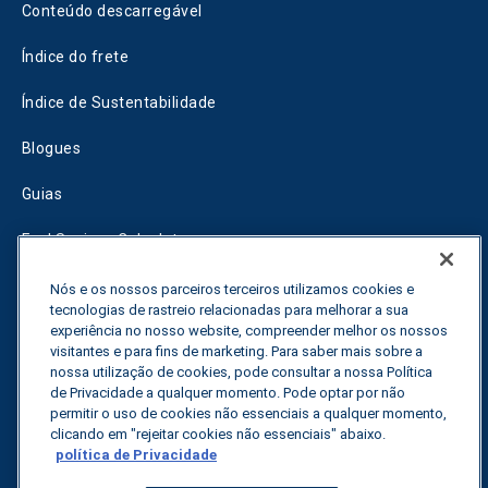
Conteúdo descarregável
Índice do frete
Índice de Sustentabilidade
Blogues
Guias
Fuel Savings Calculator
Calculadora de otimização do transporte
Nós e os nossos parceiros terceiros utilizamos cookies e
tecnologias de rastreio relacionadas para melhorar a sua
Rastreador de tarifas
experiência no nosso website, compreender melhor os nossos
visitantes e para fins de marketing. Para saber mais sobre a
nossa utilização de cookies, pode consultar a nossa Política
de Privacidade a qualquer momento. Pode optar por não
Contactar-nos
permitir o uso de cookies não essenciais a qualquer momento,
clicando em "rejeitar cookies não essenciais" abaixo.
política de Privacidade