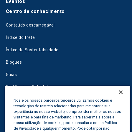
Eventos
Centro de conhecimento
Conteúdo descarregável
Índice do frete
Índice de Sustentabilidade
Blogues
Guias
Fuel Savings Calculator
Calculadora de otimização do transporte
Nós e os nossos parceiros terceiros utilizamos cookies e
tecnologias de rastreio relacionadas para melhorar a sua
Rastreador de tarifas
experiência no nosso website, compreender melhor os nossos
visitantes e para fins de marketing. Para saber mais sobre a
nossa utilização de cookies, pode consultar a nossa Política
de Privacidade a qualquer momento. Pode optar por não
Contactar-nos