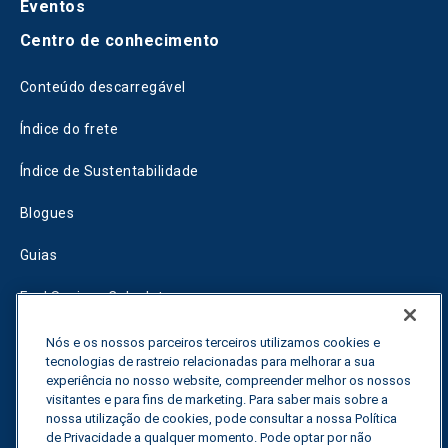
Eventos
Centro de conhecimento
Conteúdo descarregável
Índice do frete
Índice de Sustentabilidade
Blogues
Guias
Fuel Savings Calculator
Calculadora de otimização do transporte
Nós e os nossos parceiros terceiros utilizamos cookies e
tecnologias de rastreio relacionadas para melhorar a sua
Rastreador de tarifas
experiência no nosso website, compreender melhor os nossos
visitantes e para fins de marketing. Para saber mais sobre a
nossa utilização de cookies, pode consultar a nossa Política
de Privacidade a qualquer momento. Pode optar por não
Contactar-nos