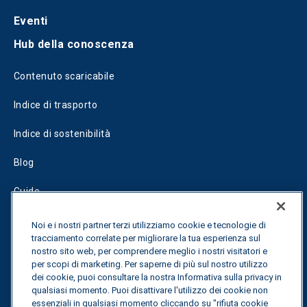
Eventi
Hub della conoscenza
Contenuto scaricabile
Indice di trasporto
Indice di sostenibilità
Blog
Guide
Fuel Savings Calculator
Noi e i nostri partner terzi utilizziamo cookie e tecnologie di
tracciamento correlate per migliorare la tua esperienza sul
Calcolatore di ottimizzazione dei trasporti
nostro sito web, per comprendere meglio i nostri visitatori e
per scopi di marketing. Per saperne di più sul nostro utilizzo
Tracciamento delle tariffe
dei cookie, puoi consultare la nostra Informativa sulla privacy in
qualsiasi momento. Puoi disattivare l'utilizzo dei cookie non
essenziali in qualsiasi momento cliccando su "rifiuta cookie