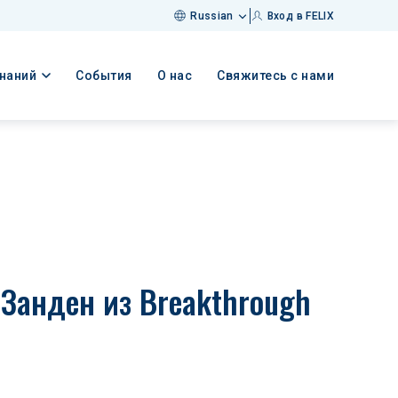
Russian
Вход в FELIX
знаний
События
О нас
Свяжитесь с нами
Занден из Breakthrough 