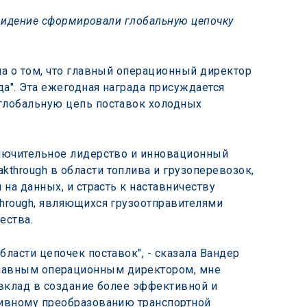
 видение сформировали глобальную цепочку 
ла о том, что главный операционный директор 
а". Эта ежегодная награда присуждается 
глобальную цепь поставок холодных 
ключительное лидерство и инновационный 
hrough в области топлива и грузоперевозок, 
на данных, и страсть к наставничеству 
hrough, являющихся грузоотправителями 
ества.
ласти цепочек поставок", - сказала Вандер 
ал главным операционным директором, мне 
вклад в создание более эффективной и 
тивному преобразованию транспортной 