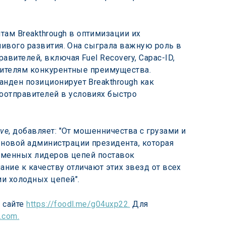
м Breakthrough в оптимизации их 
чивого развития. Она сыграла важную роль в 
вителей, включая Fuel Recovery, Capac-ID, 
вителям конкурентные преимущества. 
нден позиционирует Breakthrough как 
отправителей в условиях быстро 
ive
, добавляет: "От мошенничества с грузами и 
новой администрации президента, которая 
ременных лидеров цепей поставок 
ние к качеству отличают этих звезд от всех 
ии холодных цепей".
сайте 
https://foodl.me/g04uxp22.
 Для 
.com.