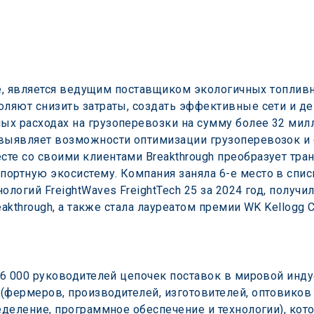
ure, является ведущим поставщиком экологичных топлив
оляют снизить затраты, создать эффективные сети и де
х расходах на грузоперевозки на сумму более 32 мил
выявляет возможности оптимизации грузоперевозок и 
те со своими клиентами Breakthrough преобразует тран
портную экосистему. Компания заняла 6-е место в спи
ологий FreightWaves FreightTech 25 за 2024 год, получ
reakthrough, а также стала лауреатом премии WK Kellogg C
6 000 руководителей цепочек поставок в мировой инду
(фермеров, производителей, изготовителей, оптовиков 
ределение, программное обеспечение и технологии), ко