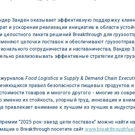
ндер Занден оказывает эффективную поддержку клиента
рат и ускорении реализации инициатив в области устой
целостного пакета решений Breakthrough для грузоотпра
ые меняют цепочки поставок и обеспечивают грузоотпра
нального сотрудничества и наставничества, Вандер За
ельно реализовывать эффективные стратегии для грузо
 журналов 
Food Logistics
 и 
Supply & Demand Chain Execut
еняющихся правил безопасности пищевых продуктов и 
 стоимости товаров и многого другого - многие из сов
 именно их стойкость, упорный труд, инновации и внима
да привлекает внимание к лучшим из лучших в индустр
емии "2025 рок-звезд цепи поставок" можно найти на 
ции о Breakthrough посетите сайт 
www.breakthroughfuel