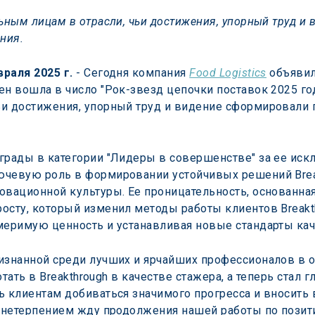
ьным лицам в отрасли, чьи достижения, упорный труд и
ния.
раля 2025 г.
 - Сегодня компания 
Food Logistics
 объяви
н вошла в число "Рок-звезд цепочки поставок 2025 год
ьи достижения, упорный труд и видение сформировали 
грады в категории "Лидеры в совершенстве" за ее ис
чевую роль в формировании устойчивых решений Breakt
вационной культуры. Ее проницательность, основанная 
осту, который изменил методы работы клиентов Breakt
меримую ценность и устанавливая новые стандарты кач
изнанной среди лучших и ярчайших профессионалов в об
аботать в Breakthrough в качестве стажера, а теперь ст
ь клиентам добиваться значимого прогресса и вносить 
 с нетерпением жду продолжения нашей работы по пози