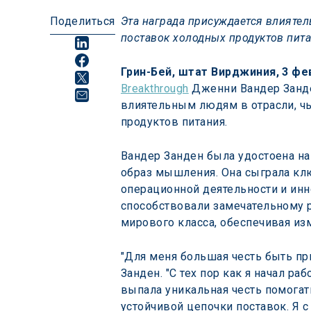
Поделиться
Эта награда присуждается влиятел
поставок холодных продуктов пита
Грин-Бей, штат Вирджиния, 3 фев
Breakthrough
 Дженни Вандер Занде
влиятельным людям в отрасли, ч
продуктов питания.
Вандер Занден была удостоена на
образ мышления. Она сыграла клю
операционной деятельности и инно
способствовали замечательному р
мирового класса, обеспечивая из
"Для меня большая честь быть пр
Занден. "С тех пор как я начал р
выпала уникальная честь помогат
устойчивой цепочки поставок. Я