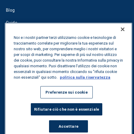
Blog
Guide
Fuel Savings Calculator
Noi e i nostri partner terzi utilizziamo cookie e tecnologie di
tracciamento correlate per migliorare la tua esperienza sul
Calcolatore di ottimizzazione dei trasporti
nostro sito web, per comprendere meglio i nostri visitatori e
per scopi di marketing. Per saperne di più sul nostro utilizzo
Tracciamento delle tariffe
dei cookie, puoi consultare la nostra Informativa sulla privacy in
qualsiasi momento. Puoi disattivare l'utilizzo dei cookie non
essenziali in qualsiasi momento cliccando su "rifiuta cookie
non essenziali" qui sotto.
politica sulla riservatezza
Contattateci
Preferenze sui cookie
Tutti i diritti riservati.
Informativa sulla privacy
Rifiutare ciò che non è essenziale
©
2026
Breakthrough
Accettare