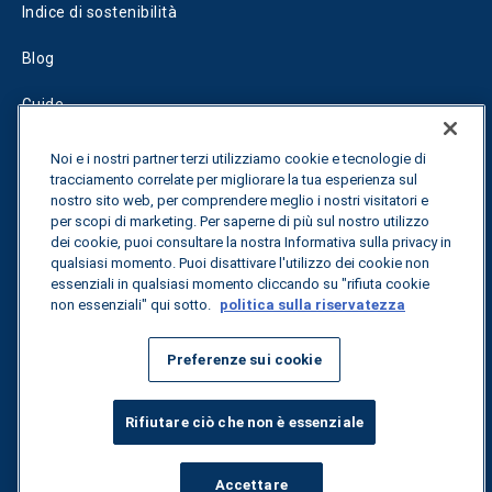
Indice di sostenibilità
Blog
Guide
Fuel Savings Calculator
Noi e i nostri partner terzi utilizziamo cookie e tecnologie di
tracciamento correlate per migliorare la tua esperienza sul
Calcolatore di ottimizzazione dei trasporti
nostro sito web, per comprendere meglio i nostri visitatori e
per scopi di marketing. Per saperne di più sul nostro utilizzo
Tracciamento delle tariffe
dei cookie, puoi consultare la nostra Informativa sulla privacy in
qualsiasi momento. Puoi disattivare l'utilizzo dei cookie non
essenziali in qualsiasi momento cliccando su "rifiuta cookie
non essenziali" qui sotto.
politica sulla riservatezza
Contattateci
Preferenze sui cookie
Tutti i diritti riservati.
Informativa sulla privacy
Rifiutare ciò che non è essenziale
©
2026
Breakthrough
Accettare