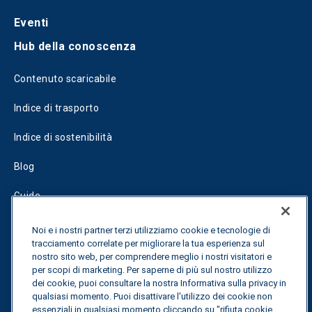
Eventi
Hub della conoscenza
Contenuto scaricabile
Indice di trasporto
Indice di sostenibilità
Blog
Guide
Fuel Savings Calculator
Noi e i nostri partner terzi utilizziamo cookie e tecnologie di
tracciamento correlate per migliorare la tua esperienza sul
Calcolatore di ottimizzazione dei trasporti
nostro sito web, per comprendere meglio i nostri visitatori e
per scopi di marketing. Per saperne di più sul nostro utilizzo
Tracciamento delle tariffe
dei cookie, puoi consultare la nostra Informativa sulla privacy in
qualsiasi momento. Puoi disattivare l'utilizzo dei cookie non
essenziali in qualsiasi momento cliccando su "rifiuta cookie