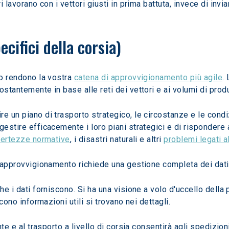
i lavorano con i vettori giusti in prima battuta, invece di invi
ecifici della corsia)
to rendono la vostra 
catena di approvvigionamento più agile
.
stantemente in base alle reti dei vettori e ai volumi di produ
re un piano di trasporto strategico, le circostanze e le cond
estire efficacemente i loro piani strategici e di rispondere a
certezze normative
, i disastri naturali e altri 
problemi legati a
i approvvigionamento richiede una gestione completa dei dati 
he i dati forniscono. Si ha una visione a volo d'uccello della p
scono informazioni utili si trovano nei dettagli.
nte e al trasporto a livello di corsia consentirà agli spedizio