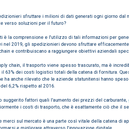
ionieri sfruttare i milioni di dati generati ogni giorno dal
nte verso soluzioni per il futuro? 
i è la comprensione e l'utilizzo di tali informazioni per gene
 nel 2019, gli spedizionieri devono sfruttare efficacemente i 
chain e contribuiscano a raggiungere obiettivi aziendali speci
pply chain, il trasporto viene spesso trascurato, ma è incred
il 63% dei costi logistici totali della catena di fornitura. Qu
he ha anche rilevato che le aziende statunitensi hanno speso la 
del 6,2% rispetto al 2016.
 suggerito fattori quali l'aumento dei prezzi del carburante, 
riormente i costi di trasporto, che è esattamente ciò che il se
le merci sul mercato è una parte così vitale della catena di
ormarsi e migliorare attraverso l'innovazione digitale.