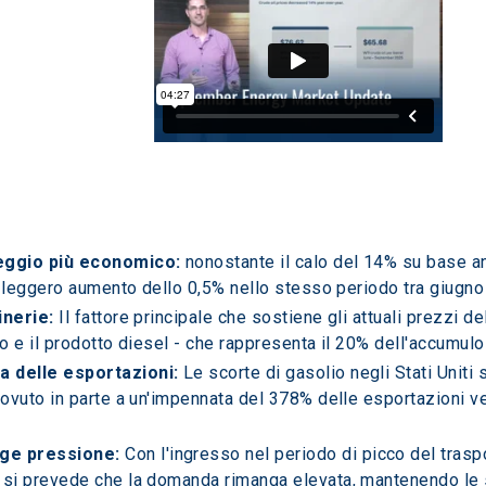
reggio più economico:
 nonostante il calo del 14% su base an
 un leggero aumento dello 0,5% nello stesso periodo tra giugn
inerie: 
Il fattore principale che sostiene gli attuali prezzi de
io e il prodotto diesel - che rappresenta il 20% dell'accumulo 
a delle esportazioni: 
Le scorte di gasolio negli Stati Uniti
dovuto in parte a un'impennata del 378% delle esportazioni ver
ge pressione: 
Con l'ingresso nel periodo di picco del traspo
 si prevede che la domanda rimanga elevata, mantenendo le sc