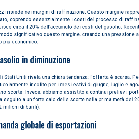
i risiede nei margini di raffinazione. Questo margine rappres
inato, coprendo essenzialmente i costi del processo di raffin
uisce circa il 20% dell'accumulo dei costi del gasolio. Recent
odo significativo questo margine, creando una pressione al r
io più economico.
gasolio in diminuzione
i Stati Uniti rivela una chiara tendenza: l'offerta è scarsa. P
icolarmente insolito per i mesi estivi di giugno, luglio e agos
 scorte. Invece, abbiamo assistito a continui prelievi, portand
a seguito a un forte calo delle scorte nella prima metà del 
2 milioni di barili).
manda globale di esportazioni