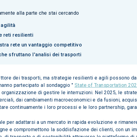
tamente alla parte che stai cercando
agilità
reti resilienti
ostra rete un vantaggio competitivo
che sfruttano l'analisi dei trasporti
ettore dei trasporti, ma strategie resilienti e agili possono d
hanno partecipato al sondaggio " 
State of Transportation 20
a organizzazione di gestire le interruzioni. Nel 2025, le stra
erciali, dai cambiamenti macroeconomici e da fusioni, acquis
tare continuamente i loro processi e le loro partnership, garan
ale per adattarsi a un mercato in rapida evoluzione e rimaner
egne e compromettono la soddisfazione dei clienti, con un imp
 di trasporto e di sostenibilità attraverso le piattaforme di 