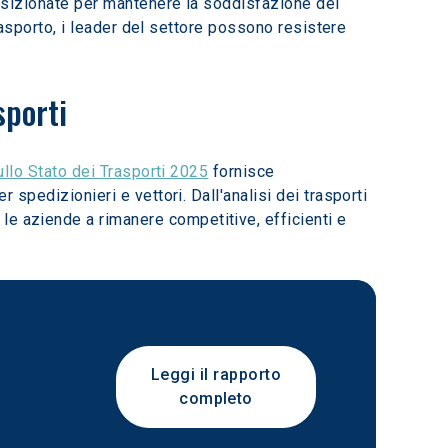
 posizionate per mantenere la soddisfazione dei 
 trasporto, i leader del settore possono resistere 
sporti
llo Stato dei Trasporti 2025
 fornisce 
r spedizionieri e vettori. Dall'analisi dei trasporti 
le aziende a rimanere competitive, efficienti e 
Leggi il rapporto
completo