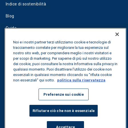
Indice di sostenibilità
Blog
Guide
Fuel Savings Calculator
Noi e i nostri partner terzi utilizziamo cookie e tecnologie di
tracciamento correlate per migliorare la tua esperienza sul
Calcolatore di ottimizzazione dei trasporti
nostro sito web, per comprendere meglio i nostri visitatori e
per scopi di marketing. Per saperne di più sul nostro utilizzo
Tracciamento delle tariffe
dei cookie, puoi consultare la nostra Informativa sulla privacy in
qualsiasi momento. Puoi disattivare l'utilizzo dei cookie non
essenziali in qualsiasi momento cliccando su "rifiuta cookie
non essenziali" qui sotto.
politica sulla riservatezza
Contattateci
Preferenze sui cookie
Tutti i diritti riservati.
Informativa sulla privacy
Rifiutare ciò che non è essenziale
©
2026
Breakthrough
Accettare