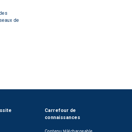
des 
éseaux de 
ssite
Carrefour de
connaissances
Contenu téléchargeable