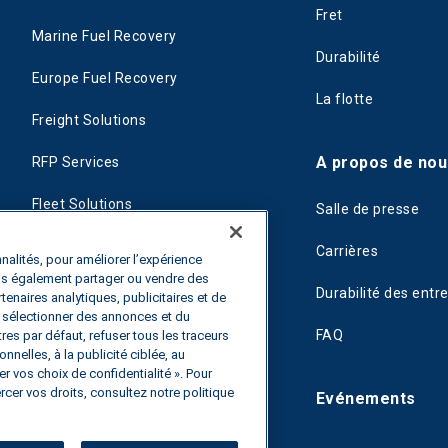
Fret
Marine Fuel Recovery
Durabilité
Europe Fuel Recovery
La flotte
Freight Solutions
A propos de nou
RFP Services
Fleet Solutions
Salle de presse
T-Fuel
Carrières
nalités, pour améliorer l’expérience
ons également partager ou vendre des
CleanMile
Durabilité des entr
rtenaires analytiques, publicitaires et de
de sélectionner des annonces et du
FAQ
es par défaut, refuser tous les traceurs
nnelles, à la publicité ciblée, au
r vos choix de confidentialité ». Pour
rcer vos droits, consultez notre politique
Evénements