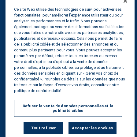
Blogs
Ce site Web utilise des technologies de suivi pour activer ses
fonctionnalités, pour améliorer l’expérience utilisateur ou pour
Guides
analyser les performances et le trafic. Nous pouvons
également partager ou vendre des informations sur l’utilisation
Fuel Savings Calculator
que vous faites de notre site avec nos partenaires analytiques,
publicitaires et de réseaux sociaux. Cela nous permet de faire
Calculateur d'optimisation des transports
de la publicité ciblée et de sélectionner des annonces et du
contenu plus pertinents pour vous. Vous pouvez accepter les
Suivi des tarifs
paramètres par défaut, refuser tous les traceurs ou exercer
votre droit d’opt-in ou d’opt-out à la vente de données
personnelles, à la publicité ciblée, au profilage et au traitement
des données sensibles en cliquant sur « Gérer vos choix de
Contactez nous
confidentialité ». Pour plus de détails sur les données que nous
traitons et sur la façon d’exercer vos droits, consultez notre
politique de confidentialité
Tous droits réservés.
Politique de
Refuser la vente de données personnelles et la
confidentialité
publicité ciblée
©
2026
Breakthrough
Tout refuser
Accepter les cookies