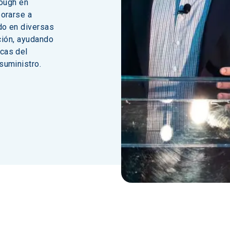
ough en 
orarse a 
do en diversas 
ción, ayudando 
cas del 
suministro.