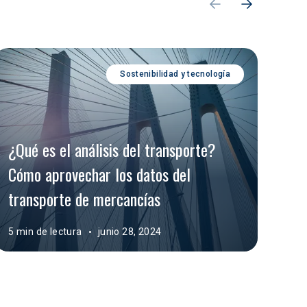
Sostenibilidad y tecnología
¿Qué es el análisis del transporte? 
Cóm
Cómo aprovechar los datos del 
ade
transporte de mercancías
tra
5 min de lectura
junio 28, 2024
5 mi