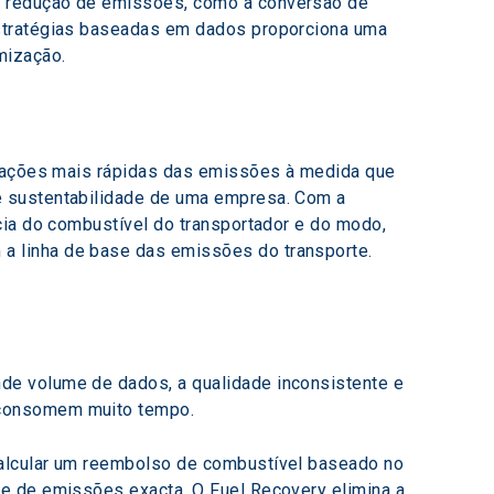
a redução de emissões, como a conversão de 
estratégias baseadas em dados proporciona uma 
mização.
izações mais rápidas das emissões à medida que 
e sustentabilidade de uma empresa. Com a 
cia do combustível do transportador e do modo, 
a linha de base das emissões do transporte.
de volume de dados, a qualidade inconsistente e 
 consomem muito tempo.
calcular um reembolso de combustível baseado no 
e de emissões exacta. O Fuel Recovery elimina a 