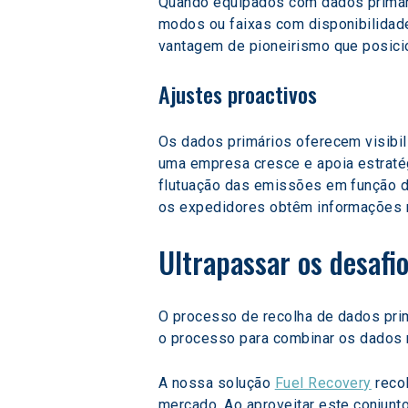
Quando equipados com dados primári
modos ou faixas com disponibilidad
vantagem de pioneirismo que posici
Ajustes proactivos
Os dados primários oferecem visibil
uma empresa cresce e apoia estraté
flutuação das emissões em função do
os expedidores obtêm informações m
Ultrapassar os desafi
O processo de recolha de dados pri
o processo para combinar os dados
A nossa solução 
Fuel Recovery
 reco
mercado. Ao aproveitar este conjunt