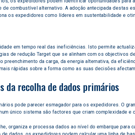
os, os expedidores podem identificar oportunidades para 
e de combustível alternativo. A adoção antecipada destas 
ona os expedidores como líderes em sustentabilidade e oti
idade em tempo real das ineficiências. Isto permite actual
gias de redução Target que se alinham com os objectivos d
 preenchimento da carga, da energia alternativa, da eficiên
ais rápidas sobre a forma como as suas decisões afectam 
os da recolha de dados primários
mários pode parecer esmagador para os expedidores. O gran
 num único sistema são factores que criam complexidade e
lhe, organiza e processa dados ao nível do embarque para 
o de dados, os expedidores podem calcular uma linha de bas