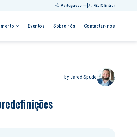
Portuguese
FELIX Entrar
imento
Eventos
Sobre nós
Contactar-nos
by
Jared Spude
redefinições