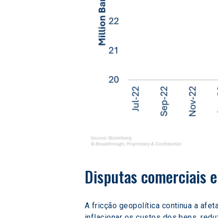
Disputas comerciais 
A fricção geopolítica continua a af
inflacionar os custos dos bens, red