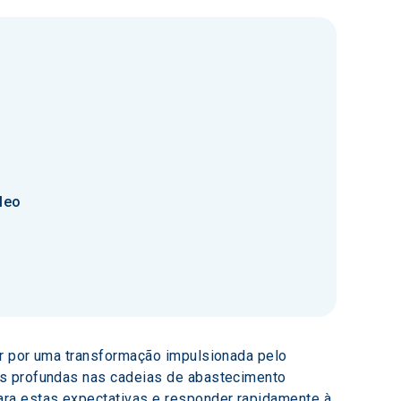
leo
ar por uma transformação impulsionada pelo 
es profundas nas cadeias de abastecimento 
ara estas expectativas e responder rapidamente à 