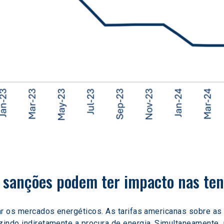
e sanções podem ter impacto nas ten
etar os mercados energéticos. As tarifas americanas sobre a
uzindo indiretamente a procura de energia. Simultaneamente,