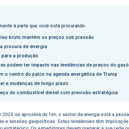
amente à parte que você está procurando
róleo bruto mantém os preços sob pressão
na procura de energia
 para a produção
ões podem ter impacto nas tendências de preços do gasó
m o centro do palco na agenda energética de Trump
al e mudanças de longo prazo
eço do combustível diesel com previsão estratégica
e 2025 se aproxima do fim, o sector da energia está a pass
as e tensões geopolíticas. Estas tendências têm implicaçõ
o estratégico. Os expedidores devem preparar a sua rede p