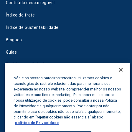
Conteúdo descarregável
Índice do frete
Índice de Sustentabilidade
Blogues
Guias
Fuel Savings Calculator
Calculadora de otimização do transporte
Nós e os nossos parceiros terceiros utilizamos cookies e
tecnologias de rastreio relacionadas para melhorar a sua
Rastreador de tarifas
experiência no nosso website, compreender melhor os nossos
visitantes e para fins de marketing. Para saber mais sobre a
nossa utilização de cookies, pode consultar a nossa Política
de Privacidade a qualquer momento. Pode optar por não
Contactar-nos
permitir o uso de cookies não essenciais a qualquer momento,
clicando em "rejeitar cookies não essenciais" abaixo.
política de Privacidade