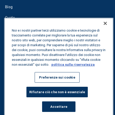
Blog
Guide
Fuel Savings Calculator
Noi e i nostri partner terzi utilizziamo cookie e tecnologie di
tracciamento correlate per migliorare la tua esperienza sul
Calcolatore di ottimizzazione dei trasporti
nostro sito web, per comprendere meglio i nostri visitatori e
per scopi di marketing. Per saperne di più sul nostro utilizzo
Tracciamento delle tariffe
dei cookie, puoi consultare la nostra Informativa sulla privacy in
qualsiasi momento. Puoi disattivare l'utilizzo dei cookie non
essenziali in qualsiasi momento cliccando su "rifiuta cookie
non essenziali" qui sotto.
politica sulla riservatezza
Contattateci
Preferenze sui cookie
Tutti i diritti riservati.
Informativa sulla privacy
Rifiutare ciò che non è essenziale
©
2026
Breakthrough
Accettare