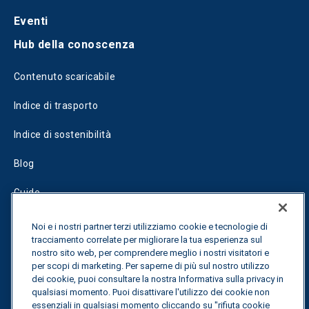
Eventi
Hub della conoscenza
Contenuto scaricabile
Indice di trasporto
Indice di sostenibilità
Blog
Guide
Fuel Savings Calculator
Noi e i nostri partner terzi utilizziamo cookie e tecnologie di
tracciamento correlate per migliorare la tua esperienza sul
Calcolatore di ottimizzazione dei trasporti
nostro sito web, per comprendere meglio i nostri visitatori e
per scopi di marketing. Per saperne di più sul nostro utilizzo
Tracciamento delle tariffe
dei cookie, puoi consultare la nostra Informativa sulla privacy in
qualsiasi momento. Puoi disattivare l'utilizzo dei cookie non
essenziali in qualsiasi momento cliccando su "rifiuta cookie