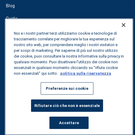
Blog
Guide
Fuel Savings Calculator
Noi e i nostri partner terzi utilizziamo cookie e tecnologie di
tracciamento correlate per migliorare la tua esperienza sul
Calcolatore di ottimizzazione dei trasporti
nostro sito web, per comprendere meglio i nostri visitatori e
per scopi di marketing. Per saperne di più sul nostro utilizzo
dei cookie, puoi consultare la nostra Informativa sulla privacy in
Tracciamento delle tariffe
qualsiasi momento. Puoi disattivare l'utilizzo dei cookie non
essenziali in qualsiasi momento cliccando su "rifiuta cookie
non essenziali" qui sotto.
politica sulla riservatezza
Contattateci
Preferenze sui cookie
Tutti i diritti riservati.
Informativa sulla privacy
Rifiutare ciò che non è essenziale
©
2026
Breakthrough
Accettare