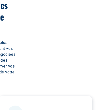
les 
e 
plus 
ent vos 
égociées 
 des 
rver vos 
de votre 