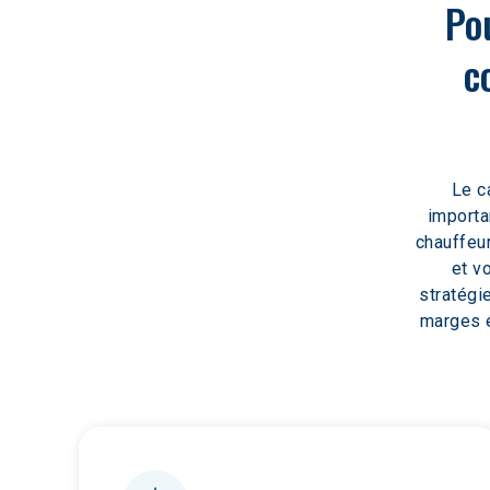
Pou
c
Le c
importa
chauffeu
et v
stratégi
marges e