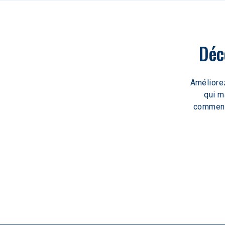
Déc
Améliorez
qui m
comment 