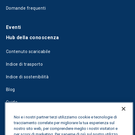
Domande frequenti
Eventi
Hub della conoscenza
Contenuto scaricabile
Indice di trasporto
Indice di sostenibilità
Blog
Guide
Fuel Savings Calculator
Noi e i nostri partner terzi utilizziamo cookie e tecnologie di
tracciamento correlate per migliorare la tua esperienza sul
Calcolatore di ottimizzazione dei trasporti
nostro sito web, per comprendere meglio i nostri visitatori e
per scopi di marketing. Per saperne di più sul nostro utilizzo