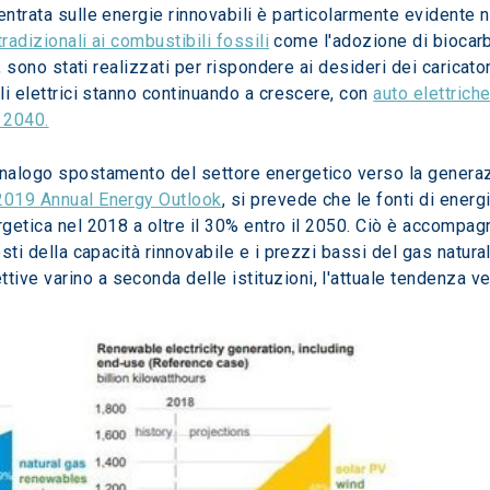
ntrata sulle energie rinnovabili è particolarmente evidente nei
tradizionali ai combustibili fossili
 come l'adozione di biocarb
a, sono stati realizzati per rispondere ai desideri dei caricato
li elettrici stanno continuando a crescere, con 
auto elettrich
l 2040.
analogo spostamento del settore energetico verso la generazi
 2019 Annual Energy Outlook
, si prevede che le fonti di energ
ergetica nel 2018 a oltre il 30% entro il 2050. Ciò è accompa
costi della capacità rinnovabile e i prezzi bassi del gas natu
ve varino a seconda delle istituzioni, l'attuale tendenza ver