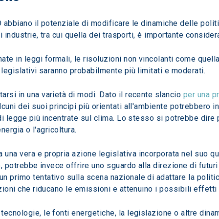
di industrie, tra cui quella dei trasporti, è importante conside
e in leggi formali, le risoluzioni non vincolanti come quell
 legislativi saranno probabilmente più limitati e moderati.
rsi in una varietà di modi. Dato il recente slancio 
per una pr
uni dei suoi principi più orientati all'ambiente potrebbero in
di legge più incentrate sul clima. Lo stesso si potrebbe dire p
energia o l'agricoltura.
una vera e propria azione legislativa incorporata nel suo qu
o, potrebbe invece offrire uno sguardo alla direzione di futuri
n primo tentativo sulla scena nazionale di adattare la polit
uzioni che riducano le emissioni e attenuino i possibili effet
ecnologie, le fonti energetiche, la legislazione o altre dinam