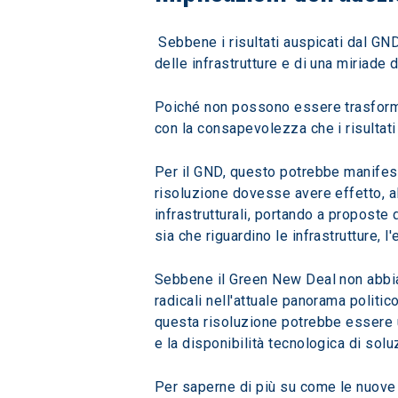
 Sebbene i risultati auspicati dal GND abbiano il potenziale di modificare le dinamiche delle politiche pubbliche degli Stati Uniti, dello sviluppo 
delle infrastrutture e di una miriade 
Poiché non possono essere trasformat
con la consapevolezza che i risultati
Per il GND, questo potrebbe manifesta
risoluzione dovesse avere effetto, alc
infrastrutturali, portando a proposte 
sia che riguardino le infrastrutture, l'
Sebbene il Green New Deal non abbia 
radicali nell'attuale panorama politic
questa risoluzione potrebbe essere u
e la disponibilità tecnologica di sol
Per saperne di più su come le nuove t