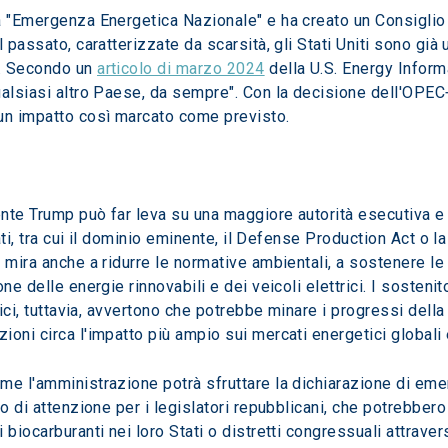
a "Emergenza Energetica Nazionale" e ha creato un Consiglio
 passato, caratterizzate da scarsità, gli Stati Uniti sono già u
. Secondo un 
articolo di marzo 2024
 della U.S. Energy Informa
ualsiasi altro Paese, da sempre". Con la decisione dell'OPEC+
 un impatto così marcato come previsto.
nte Trump può far leva su una maggiore autorità esecutiva e u
ati, tra cui il dominio eminente, il Defense Production Act o l
 mira anche a ridurre le normative ambientali, a sostenere le 
ne delle energie rinnovabili e dei veicoli elettrici. I sostenit
tici, tuttavia, avvertono che potrebbe minare i progressi della
ni circa l'impatto più ampio sui mercati energetici globali e 
e l'amministrazione potrà sfruttare la dichiarazione di emer
to di attenzione per i legislatori repubblicani, che potrebb
biocarburanti nei loro Stati o distretti congressuali attravers