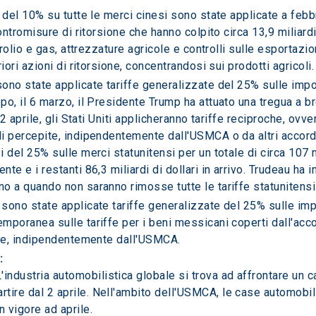
 del 10% su tutte le merci cinesi sono state applicate a febb
ontromisure di ritorsione che hanno colpito circa 13,9 miliardi
trolio e gas, attrezzature agricole e controlli sulle esportazio
iori azioni di ritorsione, concentrandosi sui prodotti agricoli.
sono state applicate tariffe generalizzate del 25% sulle impor
o, il 6 marzo, il Presidente Trump ha attuato una tregua a b
2 aprile, gli Stati Uniti applicheranno tariffe reciproche, ovve
 percepite, indipendentemente dall'USMCA o da altri accordi 
del 25% sulle merci statunitensi per un totale di circa 107 mili
e e i restanti 86,3 miliardi di dollari in arrivo. Trudeau ha ino
o a quando non saranno rimosse tutte le tariffe statunitensi
 sono state applicate tariffe generalizzate del 25% sulle imp
mporanea sulle tariffe per i beni messicani coperti dall'acco
che, indipendentemente dall'USMCA.
:
L'industria automobilistica globale si trova ad affrontare un c
artire dal 2 aprile. Nell'ambito dell'USMCA, le case automob
n vigore ad aprile.