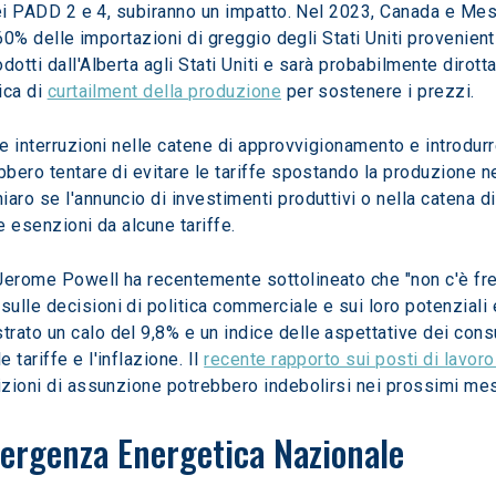
 nei PADD 2 e 4, subiranno un impatto. Nel 2023, Canada e Mess
l 60% delle importazioni di greggio degli Stati Uniti provenie
otti dall'Alberta agli Stati Uniti e sarà probabilmente dirott
ica di 
curtailment della produzione
 per sostenere i prezzi.
re interruzioni nelle catene di approvvigionamento e introdurre
bero tentare di evitare le tariffe spostando la produzione negl
ro se l'annuncio di investimenti produttivi o nella catena di 
e esenzioni da alcune tariffe.
erome Powell ha recentemente sottolineato che "non c'è frett
lle decisioni di politica commerciale e sui loro potenziali es
trato un calo del 9,8% e un indice delle aspettative dei cons
tariffe e l'inflazione. Il 
recente rapporto sui posti di lavoro
dizioni di assunzione potrebbero indebolirsi nei prossimi mes
mergenza Energetica Nazionale