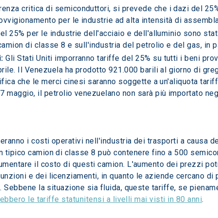
renza critica di semiconduttori, si prevede che i dazi del 25%
rovvigionamento per le industrie ad alta intensità di assembl
del 25% per le industrie dell'acciaio e dell'alluminio sono sta
amion di classe 8 e sull'industria del petrolio e del gas, in pa
:
 Gli Stati Uniti imporranno tariffe del 25% su tutti i beni pr
rile. Il Venezuela ha prodotto 921.000 barili al giorno di gre
nifica che le merci cinesi saranno soggette a un'aliquota tarif
27 maggio, il petrolio venezuelano non sarà più importato negli
anno i costi operativi nell'industria dei trasporti a causa d
 tipico camion di classe 8 può contenere fino a 500 semicond
aumentare il costo di questi camion. L'aumento dei prezzi po
zioni e dei licenziamenti, in quanto le aziende cercano di pr
. Sebbene la situazione sia fluida, queste tariffe, se pienament
ebbero le tariffe statunitensi a livelli mai visti in 80 anni
.