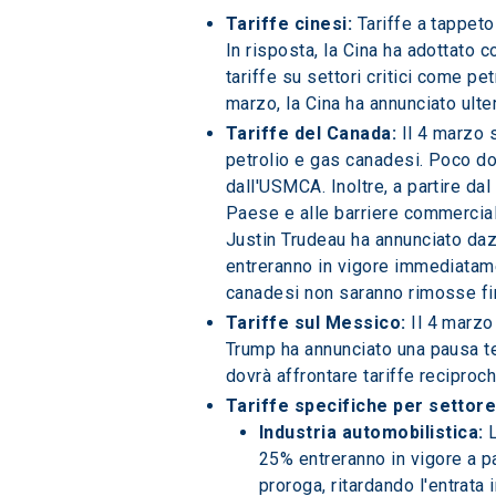
Tariffe cinesi: 
Tariffe a tappeto
In risposta, la Cina ha adottato c
tariffe su settori critici come pe
marzo, la Cina ha annunciato ulter
Tariffe del Canada:
 Il 4 marzo 
petrolio e gas canadesi. Poco dop
dall'USMCA. Inoltre, a partire dal 
Paese e alle barriere commerciali
Justin Trudeau ha annunciato dazi 
entreranno in vigore immediatament
canadesi non saranno rimosse fin
Tariffe sul Messico:
 Il 4 marzo
Trump ha annunciato una pausa te
dovrà affrontare tariffe recipro
Tariffe specifiche per settore
Industria automobilistica: 
25% entreranno in vigore a p
proroga, ritardando l'entrata i