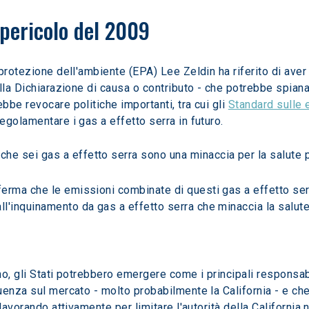
 pericolo del 2009
protezione dell'ambiente (EPA) Lee Zeldin ha riferito di aver 
lla Dichiarazione di causa o contributo - che potrebbe spian
be revocare politiche importanti, tra cui gli 
Standard sulle 
golamentare i gas a effetto serra in futuro.
he sei gas a effetto serra sono una minaccia per la salute pu
ferma che le emissioni combinate di questi gas a effetto serr
ll'inquinamento da gas a effetto serra che minaccia la salut
o, gli Stati potrebbero emergere come i principali responsabi
enza sul mercato - molto probabilmente la California - e che
lavorando attivamente per limitare l'autorità della California